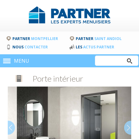
PARTNER
MONTPELLIER
PARTNER
SAINT ANDIOL
NOUS
CONTACTER
LES
ACTUS PARTNER
Rechercher
MENU
Formulair
Porte intérieur
de
recherche