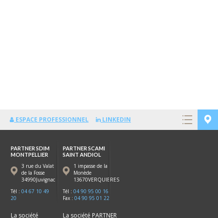
ESPACE PROFESSIONNEL
LINKEDIN
PARTNER SDIM
PARTNER SCAMI
MONTPELLIER
SAINT ANDIOL
3 rue du Valat
1 impasse de la
de la Fosse
Monède
34990Juvignac
13670VERQUIERES
Tél :
04 67 10 49
Tél :
04 90 95 00 16
20
Fax :
04 90 95 01 22
La société
La société PARTNER