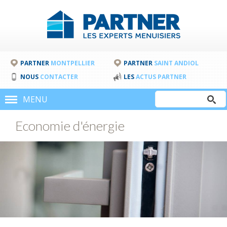
PARTNER
MONTPELLIER
PARTNER
SAINT ANDIOL
NOUS
CONTACTER
LES
ACTUS PARTNER
Rechercher
MENU
Formulair
Economie d'énergie
de
recherche