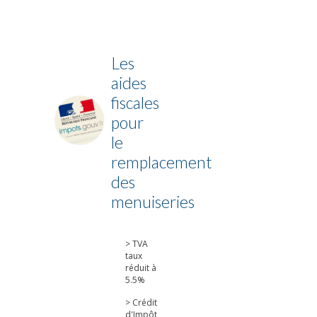
Les
aides
fiscales
pour
le
remplacement
des
menuiseries
> TVA
taux
réduit à
5.5%
> Crédit
d'Impôt