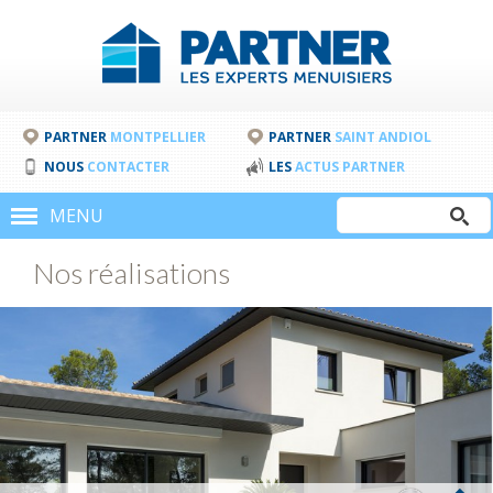
PARTNER
MONTPELLIER
PARTNER
SAINT ANDIOL
NOUS
CONTACTER
LES
ACTUS PARTNER
Rechercher
MENU
Formulair
Nos réalisations
de
recherche