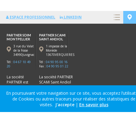
ESPACE PROFESSIONNEL
LINKEDIN
PARTNER SDIM
PARTNER SCAMI
MONTPELLIER
SAINT ANDIOL
3 rue du Valat
1 impasse de la
de la Fosse
Monède
34990Juvignac
13670VERQUIERES
Tél :
04 67 10 49
Tél :
04 90 95 00 16
20
Fax :
04 90 95 01 22
La société
La société PARTNER
PARTNER est
SCAMI Saint Andiol
experte dans la
est experte dans la
fabrication, la
fabrication de
En poursuivant votre navigation sur ce site, vous acceptez l’utilisa
distribution et
menuiseries dans le
de Cookies ou autres traceurs pour réaliser des statistiques de
le stock de
vaucluse (84) les
visites.
J'accepte
|
En savoir plus
menuiseries en
bouches du Rhone
hérault (34)
(13) :
Avignon
,
Saint-
dans la région
Andiol
,
Cavaillon
,
de
Montpellier
:
Salon de Provence
.
Frontignan
,
Sète
,
Juvignac,