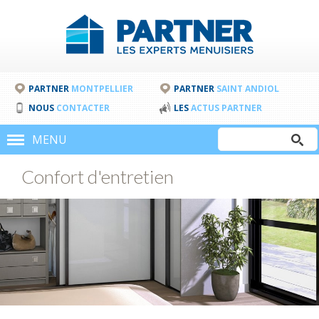
PARTNER
MONTPELLIER
PARTNER
SAINT ANDIOL
NOUS
CONTACTER
LES
ACTUS PARTNER
Rechercher
MENU
Formulair
Confort d'entretien
de
recherche