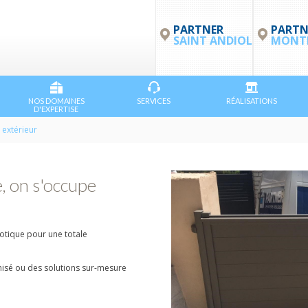
PARTNER
PARTN
SAINT ANDIOL
MONTP
NOS DOMAINES
SERVICES
RÉALISATIONS
D'EXPERTISE
 extérieur
e, on s'occupe
tique pour une totale
misé ou des solutions sur-mesure